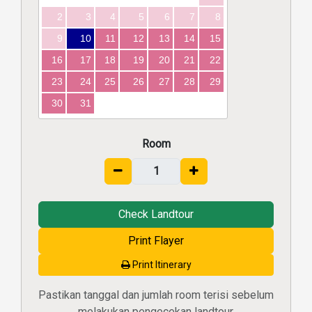
2
3
4
5
6
7
8
9
10
11
12
13
14
15
16
17
18
19
20
21
22
23
24
25
26
27
28
29
30
31
Room
Check Landtour
Print Flayer
Print Itinerary
Pastikan tanggal dan jumlah room terisi sebelum
melakukan pengecekan landtour.