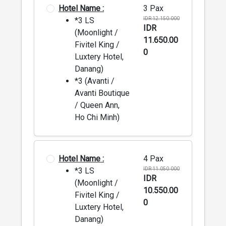
Hotel Name :
3 Pax
*3 LS
IDR 12.150.000
IDR
(Moonlight /
11.650.00
Fivitel King /
0
Luxtery Hotel,
Danang)
*3 (Avanti /
Avanti Boutique
/ Queen Ann,
Ho Chi Minh)
Hotel Name :
4 Pax
*3 LS
IDR 11.050.000
IDR
(Moonlight /
10.550.00
Fivitel King /
0
Luxtery Hotel,
Danang)