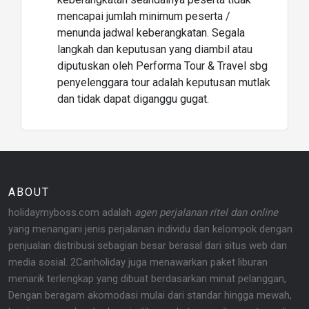
mencapai jumlah minimum peserta /
menunda jadwal keberangkatan. Segala
langkah dan keputusan yang diambil atau
diputuskan oleh Performa Tour & Travel sbg
penyelenggara tour adalah keputusan mutlak
dan tidak dapat diganggu gugat.
ABOUT
holidaymyboss.com adalah
agen perjalanan ritel dan online
yang menangani jenis perjalanan individu dan kelompok dengan
penjualan distribusi sebagian besar berasal dari situs web dan
media sosial. 2Canholiday juga menawarkan paket liburan
menarik terlengkap yang dibuat berdasarkan minat pelanggan,
Dengan beragam akomodasi mulai dari standar hingga mewah,