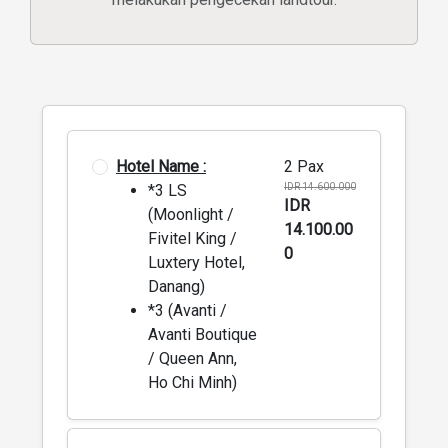
Hotel Name :
2 Pax
*3 LS
IDR 14.600.000
IDR
(Moonlight /
14.100.00
Fivitel King /
0
Luxtery Hotel,
Danang)
*3 (Avanti /
Avanti Boutique
/ Queen Ann,
Ho Chi Minh)