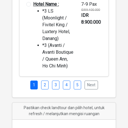
Hotel Name :
7-9 Pax
*3 LS
IDR 9.400.000
IDR
(Moonlight /
8.900.000
Fivitel King /
Luxtery Hotel,
Danang)
*3 (Avanti /
Avanti Boutique
/ Queen Ann,
Ho Chi Minh)
1
2
3
4
5
Next
Pastikan check landtour dan pilih hotel, untuk
refresh / melanjutkan mengisi ruangan