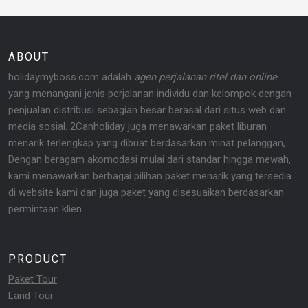
ABOUT
holidaymyboss.com adalah
agen perjalanan ritel dan online
yang menangani jenis perjalanan individu dan kelompok dengan
penjualan distribusi sebagian besar berasal dari situs web dan
media sosial. 2Canholiday juga menawarkan paket liburan
menarik terlengkap yang dibuat berdasarkan minat pelanggan,
Dengan beragam akomodasi mulai dari standar hingga mewah,
kami menawarkan berbagai pilihan paket menarik yang tersedia
di website kami dan juga paket yang disesuaikan berdasarkan
permintaan klien.
PRODUCT
Paket Tour
Land Tour