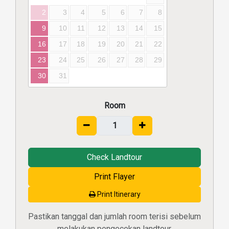
2
3
4
5
6
7
8
9
10
11
12
13
14
15
16
17
18
19
20
21
22
23
24
25
26
27
28
29
30
31
Room
Check Landtour
Print Flayer
Print Itinerary
Pastikan tanggal dan jumlah room terisi sebelum
melakukan pengecekan landtour.