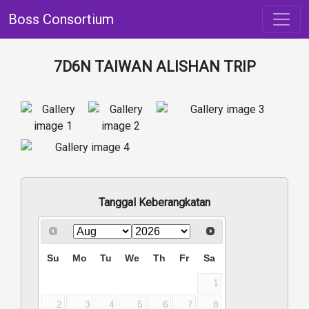
Boss Consortium
7D6N TAIWAN ALISHAN TRIP
Tanggal Keberangkatan
Su
Mo
Tu
We
Th
Fr
Sa
1
2
3
4
5
6
7
8