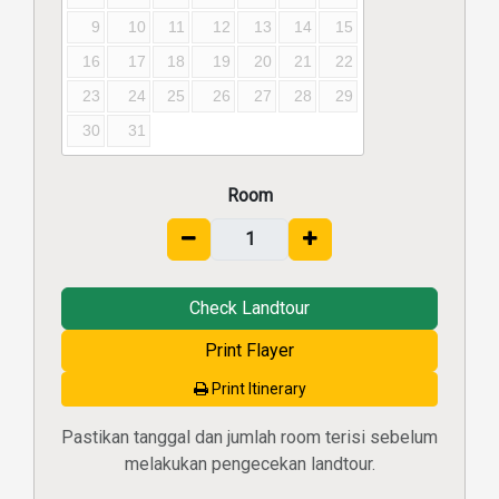
9
10
11
12
13
14
15
16
17
18
19
20
21
22
23
24
25
26
27
28
29
30
31
Room
Check Landtour
Print Flayer
Print Itinerary
Pastikan tanggal dan jumlah room terisi sebelum
melakukan pengecekan landtour.