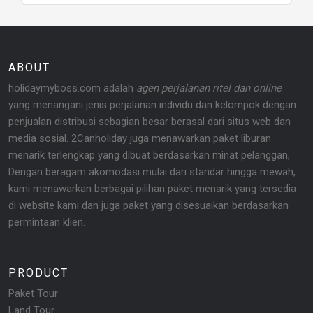
ABOUT
holidaymyboss.com adalah
agen perjalanan ritel dan online
yang menangani jenis perjalanan individu dan kelompok dengan
penjualan distribusi sebagian besar berasal dari situs web dan
media sosial. 2Canholiday juga menawarkan paket liburan
menarik terlengkap yang dibuat berdasarkan minat pelanggan,
Dengan beragam akomodasi mulai dari standar hingga mewah,
kami menawarkan berbagai pilihan paket menarik yang tersedia
di website kami dan juga paket yang disesuaikan berdasarkan
permintaan klien.
PRODUCT
Paket Tour
Land Tour