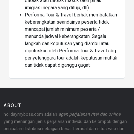
ditolak atau ditolak masuk oleh pihak
imigrasi negara yang dituju, dll).
Performa Tour & Travel berhak membatalkan
keberangkatan seandainya peserta tidak
mencapai jumlah minimum peserta /
menunda jadwal keberangkatan. Segala
langkah dan keputusan yang diambil atau
diputuskan oleh Performa Tour & Travel sbg
penyelenggara tour adalah keputusan mutlak
dan tidak dapat diganggu gugat.
ABOUT
holidaymyboss.com adalah
agen perjalanan ritel dan online
yang menangani jenis perjalanan individu dan kelompok dengan
penjualan distribusi sebagian besar berasal dari situs web dan