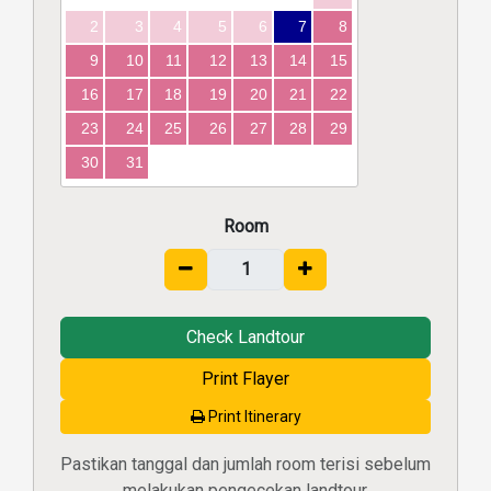
2
3
4
5
6
7
8
9
10
11
12
13
14
15
16
17
18
19
20
21
22
23
24
25
26
27
28
29
30
31
Room
Check Landtour
Print Flayer
Print Itinerary
Pastikan tanggal dan jumlah room terisi sebelum
melakukan pengecekan landtour.