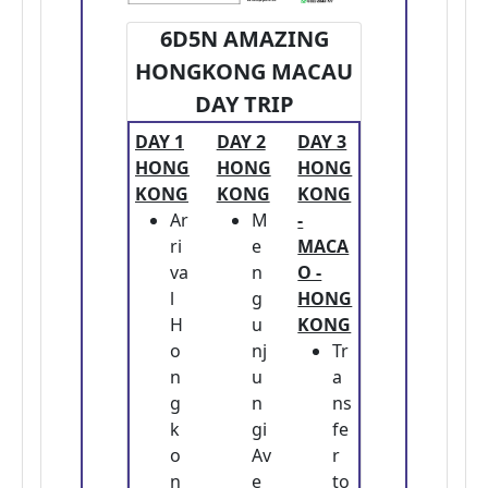
6D5N AMAZING
HONGKONG MACAU
DAY TRIP
DAY 1
DAY 2
DAY 3
HONG
HONG
HONG
KONG
KONG
KONG
Ar
M
-
ri
e
MACA
va
n
O -
l
g
HONG
H
u
KONG
o
nj
Tr
n
u
a
g
n
ns
k
gi
fe
o
Av
r
n
e
to