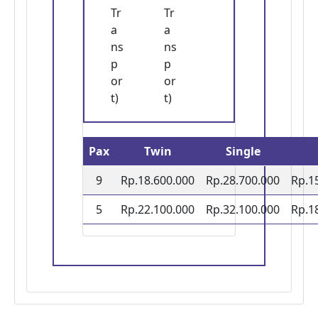
Tr
Tr
a
a
ns
ns
p
p
or
or
t)
t)
Pax
Twin
Single
9
Rp.18.600.000
Rp.28.700.000
Rp.1
5
Rp.22.100.000
Rp.32.100.000
Rp.1