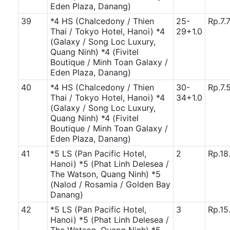
Eden Plaza, Danang)
39
*4 HS (Chalcedony / Thien
25-
Rp.7.
Thai / Tokyo Hotel, Hanoi)
*4
29+1.0
(Galaxy / Song Loc Luxury,
Quang Ninh)
*4 (Fivitel
Boutique / Minh Toan Galaxy /
Eden Plaza, Danang)
40
*4 HS (Chalcedony / Thien
30-
Rp.7.
Thai / Tokyo Hotel, Hanoi)
*4
34+1.0
(Galaxy / Song Loc Luxury,
Quang Ninh)
*4 (Fivitel
Boutique / Minh Toan Galaxy /
Eden Plaza, Danang)
41
*5 LS (Pan Pacific Hotel,
2
Rp.18
Hanoi)
*5 (Phat Linh Delesea /
The Watson, Quang Ninh)
*5
(Nalod / Rosamia / Golden Bay
Danang)
42
*5 LS (Pan Pacific Hotel,
3
Rp.15
Hanoi)
*5 (Phat Linh Delesea /