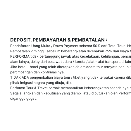
DEPOSIT, PEMBAYARAN & PEMBATALAN :
Pendaftaran Uang Muka / Down Payment sebesar 50% dari Total Tour . No
Pembatalan 2 minggu sebelum keberangkatan dikenakan 75% dari biaya t
PERFORMA tidak bertanggung jawab atas kecelakaan, kehilangan, pencur
alam lainya, delay dari pesawat udara / kereta / alat - alat transportasi l
Jika hotel - hotel yang telah ditetapkan dalam acara tour ternyata penuh
pertimbangan dan konfirmasinya.
TIDAK ADA pengembalian biaya tour / tiket yang tidak terpakai karena di
pihak imigrasi negara yang dituju, dll).
Performa Tour & Travel berhak membatalkan keberangkatan seandainya p
Segala langkah dan keputusan yang diambil atau diputuskan oleh Perform
diganggu gugat.