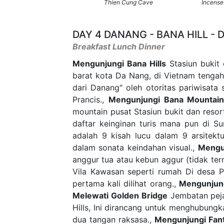
Thien Cung Cave
Incense
DAY 4 DANANG - BANA HILL -
Breakfast Lunch Dinner
Mengunjungi Bana Hills
Stasiun bukit 
barat kota Da Nang, di Vietnam tengah.
dari Danang" oleh otoritas pariwisata 
Prancis.,
Mengunjungi Bana Mountai
mountain pusat Stasiun bukit dan resor
daftar keinginan turis mana pun di S
adalah 9 kisah lucu dalam 9 arsitekt
dalam sonata keindahan visual.,
Mengu
anggur tua atau kebun aggur (tidak te
Vila Kawasan seperti rumah Di desa P
pertama kali dilihat orang.,
Mengunjung
Melewati Golden Bridge
Jembatan pejal
Hills, Ini dirancang untuk menghubungk
dua tangan raksasa.,
Mengunjungi Fan