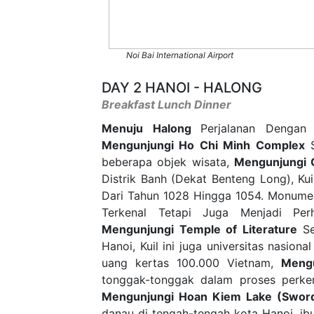
Noi Bai International Airport
DAY 2 HANOI - HALONG
Breakfast Lunch Dinner
Menuju Halong
Perjalanan Dengan
Mengunjungi Ho Chi Minh Complex
S
beberapa objek wisata,
Mengunjungi O
Distrik Banh (Dekat Benteng Long), Ku
Dari Tahun 1028 Hingga 1054. Monumen
Terkenal Tetapi Juga Menjadi Perh
Mengunjungi Temple of Literature
Se
Hanoi, Kuil ini juga universitas nasion
uang kertas 100.000 Vietnam,
Meng
tonggak-tonggak dalam proses perkem
Mengunjungi Hoan Kiem Lake (Swor
danau di tengah-tengah kota Hanoi, ib